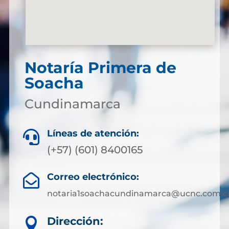
Notaría Primera de
Soacha
Cundinamarca
Líneas de atención:

(+57) (601) 8400165
Correo electrónico:

notaria1soachacundinamarca@ucnc.com.c
Dirección:
