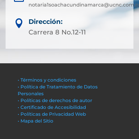
notaria1soachacundinamarca@ucnc.com.c
Dirección:

Carrera 8 No.12-11
• Términos y condiciones
• Política de Tratamiento de Datos
Personales
• Políticas de derechos de autor
• Certificado de Accesibilidad
• Políticas de Privacidad Web
• Mapa del Sitio