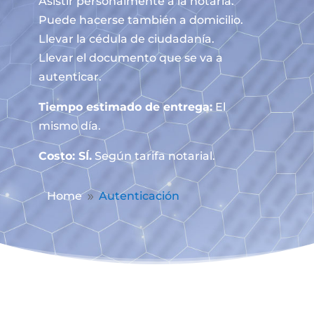
Asistir personalmente a la notaría.
Puede hacerse también a domicilio.
Llevar la cédula de ciudadanía.
Llevar el documento que se va a
autenticar.
Tiempo estimado de entrega:
El
mismo día.
Costo: SÍ.
Según tarifa notarial.
Home
Autenticación
9