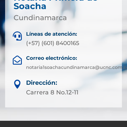
Soacha
Cundinamarca
Líneas de atención:

(+57) (601) 8400165
Correo electrónico:

notaria1soachacundinamarca@ucnc.com.c
Dirección:

Carrera 8 No.12-11