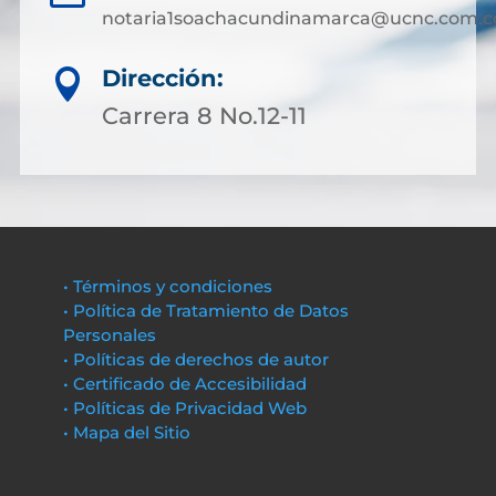
notaria1soachacundinamarca@ucnc.com.c
Dirección:

Carrera 8 No.12-11
• Términos y condiciones
• Política de Tratamiento de Datos
Personales
• Políticas de derechos de autor
• Certificado de Accesibilidad
• Políticas de Privacidad Web
• Mapa del Sitio