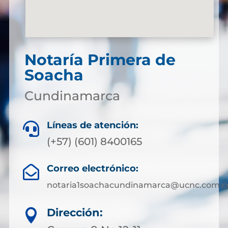
Notaría Primera de
Soacha
Cundinamarca
Líneas de atención:

(+57) (601) 8400165
Correo electrónico:

notaria1soachacundinamarca@ucnc.com.c
Dirección:
