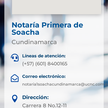
Notaría Primera de
Soacha
Cundinamarca
Líneas de atención:

(+57) (601) 8400165
Correo electrónico:

notaria1soachacundinamarca@ucnc.com.c
Dirección:

Carrera 8 No.12-11