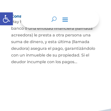
Abrir barra de herramientas
Constitución de hipoteca
Hay hipoteca cuando una persona, o un
banco o una entidad financiera (llamada
acreedora) le presta a otra persona una
suma de dinero, y esta última (llamada
deudora) asegura el pago, garantizándolo
con un inmueble de su propiedad. Si el
deudor incumple con los pagos...