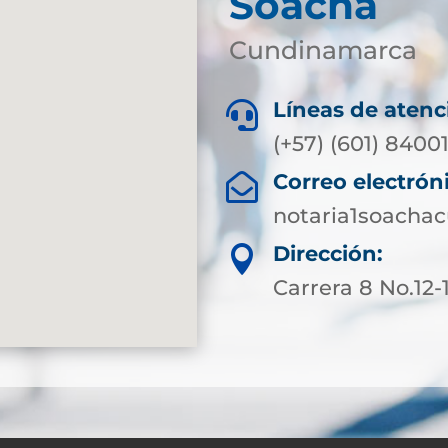
Soacha
Cundinamarca
Líneas de atenc

(+57) (601) 8400
Correo electrón

notaria1soacha
Dirección:

Carrera 8 No.12-1