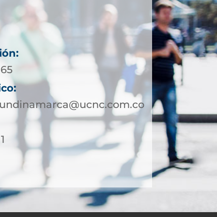
ión:
165
ico:
cundinamarca@ucnc.com.co
1