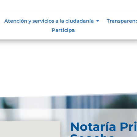
iones, asociaciones y otros grupo
Atención y servicios a la ciudadanía
Transparen
Participa
Notaría Pr