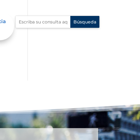
cia
én