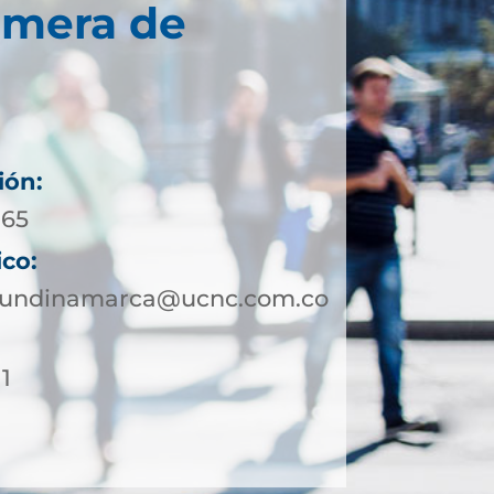
imera de
ión:
165
ico:
cundinamarca@ucnc.com.co
1