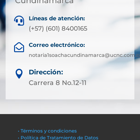
Cundinamarca
Líneas de atención:

(+57) (601) 8400165
Correo electrónico:

notaria1soachacundinamarca@ucnc.com.c
Dirección:

Carrera 8 No.12-11
• Términos y condiciones
• Política de Tratamiento de Datos