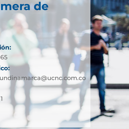
imera de
ión:
165
ico:
cundinamarca@ucnc.com.co
1