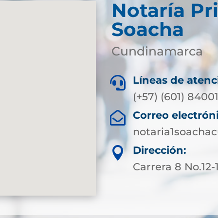
Notaría Pr
Soacha
Cundinamarca
Líneas de atenc

(+57) (601) 8400
Correo electrón

notaria1soacha
Dirección:

Carrera 8 No.12-1