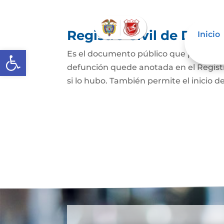
Registro Civil de Defu
Inicio
Abrir barra de herramientas
Es el documento público que prueba el
defunción quede anotada en el Registro
si lo hubo. También permite el inicio de