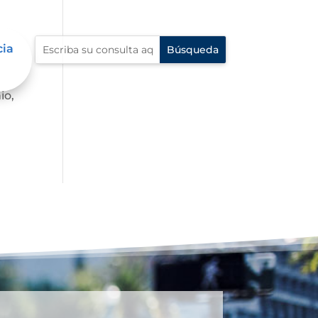
cia
io,