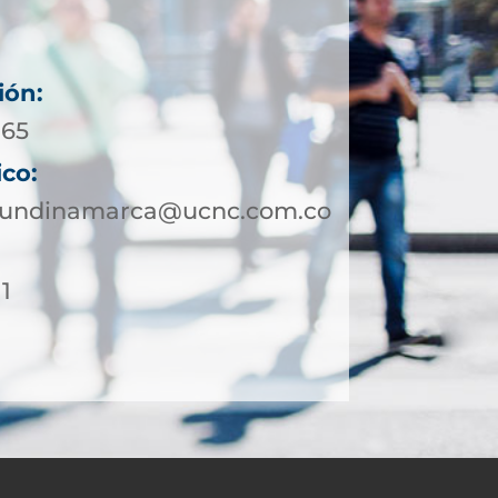
ión:
165
ico:
cundinamarca@ucnc.com.co
1