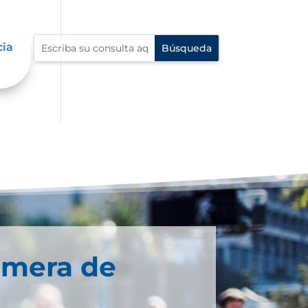
cia
imera de