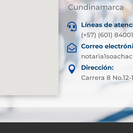
Cundinamarca
Líneas de atenc

(+57) (601) 8400
Correo electrón

notaria1soacha
Dirección:

Carrera 8 No.12-1