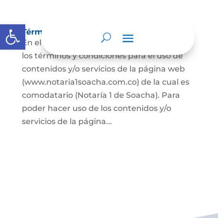
Abrir barra de herramientas
Términos y condiciones
En el presente documento se establecen
los términos y condiciones para el uso de
contenidos y/o servicios de la página web
(www.notaria1soacha.com.co) de la cual es
comodatario (Notaría 1 de Soacha). Para
poder hacer uso de los contenidos y/o
servicios de la página...