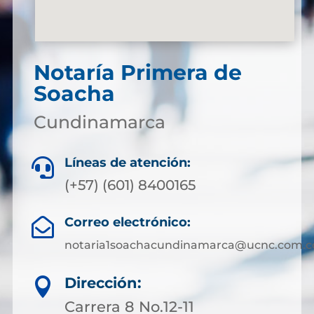
Notaría Primera de
Soacha
Cundinamarca
Líneas de atención:

(+57) (601) 8400165
Correo electrónico:

notaria1soachacundinamarca@ucnc.com.c
Dirección:

Carrera 8 No.12-11